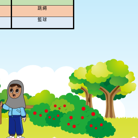
跳繩
籃球