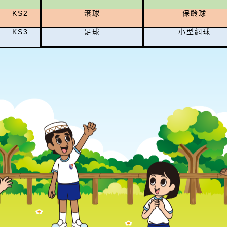
KS2
滾球
保齡球
KS3
足球
小型網球