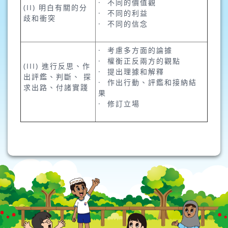
· 不同的價值觀
(II) 明白有關的分
· 不同的利益
歧和衝突
· 不同的信念
· 考慮多方面的論據
· 權衡正反兩方的觀點
(III) 進行反思、作
· 提出理據和解釋
出評鑑、判斷、 探
· 作出行動、評鑑和接納結
求出路、付諸實踐
果
· 修訂立場