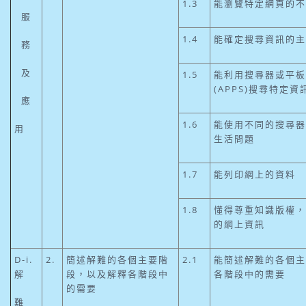
1.3
能瀏覽特定網頁的不
服
1.4
能確定搜尋資訊的主
務
及
1.5
能利用搜尋器或平板
(APPS)搜尋特定資
應
1.6
能使用不同的搜尋器
用
生活問題
1.7
能列印網上的資料
1.8
懂得尊重知識版權，
的網上資訊
D-i.
2.
簡述解難的各個主要階
2.1
能簡述解難的各個主
解
段，以及解釋各階段中
各階段中的需要
的需要
難