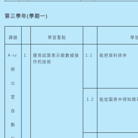
(
)
第三學年
學期一
課題
學習重點
學
A-iv.
1.
運用試算表示範數據操
1.1
能把資料排序
作的技術
辦
公
室
1.2
能從圖表中得知簡
自
動