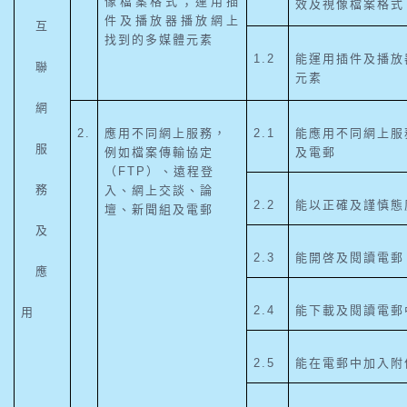
像檔案格式；運用插
效及視像檔案格式
件及播放器播放網上
互
找到的多媒體元素
1.2
能運用插件及播放
聯
元素
網
2.
應用不同網上服務，
2.1
能應用不同網上服
服
例如檔案傳輸協定
及電郵
（FTP）、遠程登
務
入、網上交談、論
2.2
能以正確及謹慎態
壇、新聞組及電郵
及
2.3
能開啓及閱讀電郵
應
2.4
能下載及閱讀電郵
用
2.5
能在電郵中加入附