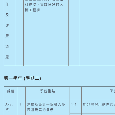
作
科技時，實踐良好的人
機工程學
及
健
康
議
題
第一學年 (學期二)
課題
學習重點
學
A-v.
1.
建構及設計一個融入多
1.1
能分辨演示軟件的
資
媒體元素的演示