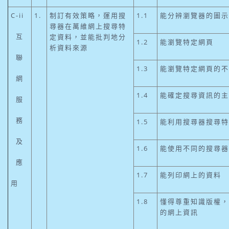
C-ii
1.
制訂有效策略，運用搜
1.1
能分辨瀏覽器的圖示
尋器在萬維網上搜尋特
互
定資料，並能批判地分
1.2
能瀏覽特定網頁
析資料來源
聯
1.3
能瀏覽特定網頁的不
網
1.4
能確定搜尋資訊的主
服
務
1.5
能利用搜尋器搜尋特
及
1.6
能使用不同的搜尋器
應
1.7
能列印網上的資料
用
1.8
懂得尊重知識版權，
的網上資訊