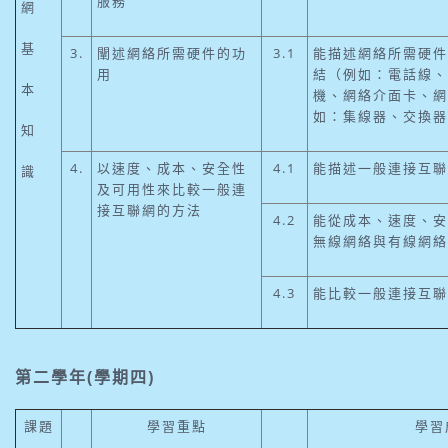
服務
網
基
3.
闡述網絡所需硬件的功
3.1
能描述網絡所需硬件
用
結（例如：電話線、
本
機、網絡介面卡、網
如：集線器、交換器
知
4.
以速度、成本、安全性
4.1
能描述一般連接互聯
識
及可用性來比較一般連
接互聯網的方法
4.2
能從成本、速度、安
無線網絡與有線網絡
4.3
能比較一般連接互聯
第二學年(學期四)
課題
學習重點
學習