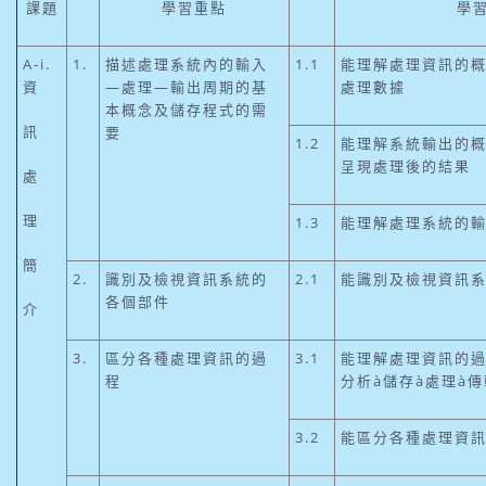
課題
學習重點
學
A-i.
1.
描述處理系統內的輸入
1.1
能理解處理資訊的
資
—處理—輸出周期的基
處理數據
本概念及儲存程式的需
訊
要
1.2
能理解系統輸出的
呈現處理後的結果
處
理
1.3
能理解處理系統的
簡
2.
識別及檢視資訊系統的
2.1
能識別及檢視資訊
各個部件
介
3.
區分各種處理資訊的過
3.1
能理解處理資訊的過
程
分析à儲存à處理à傳
3.2
能區分各種處理資