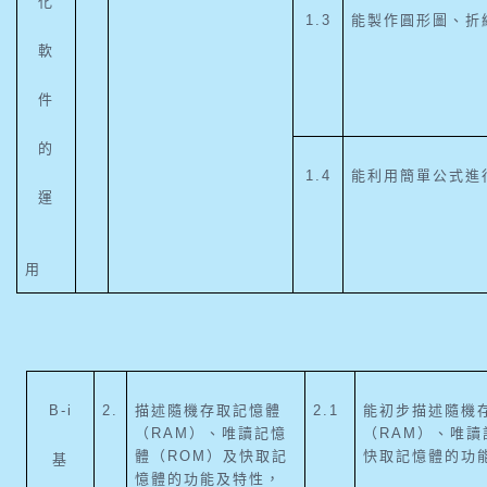
化
1.3
能製作圓形圖、折
軟
件
的
1.4
能利用簡單公式進
運
用
B-i
2.
描述隨機存取記憶體
2.1
能初步描述隨機
（RAM）、唯讀記憶
（RAM）、唯讀
體（ROM）及快取記
快取記憶體的功
基
憶體的功能及特性，