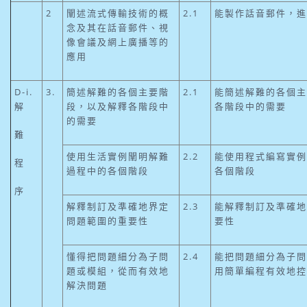
2
闡述流式傳輸技術的概
2.1
能製作話音郵件，進
念及其在話音郵件、視
像會議及網上廣播等的
應用
D-i.
3.
簡述解難的各個主要階
2.1
能簡述解難的各個主
解
段，以及解釋各階段中
各階段中的需要
的需要
難
使用生活實例闡明解難
2.2
能使用程式編寫實例
程
過程中的各個階段
各個階段
序
解釋制訂及準確地界定
2.3
能解釋制訂及準確地
問題範圍的重要性
要性
懂得把問題細分為子問
2.4
能把問題細分為子問
題或模組，從而有效地
用簡單編程有效地控
解決問題