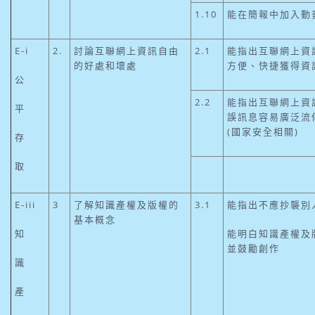
1.10
能在簡報中加入動
E-i
2.
討論互聯網上資訊自由
2.1
能指出互聯網上資
的好處和壞處
方便、快捷獲得資
公
2.2
能指出互聯網上資
平
誤訊息容易廣泛流
(國家安全相關)
存
取
E-iii
3
了解知識產權及版權的
3.1
能指出不應抄襲別
基本概念
知
能明白知識產權及
並鼓勵創作
識
產