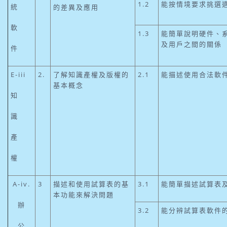
1.2
能按情境要求挑選
統
的差異及應用
軟
1.3
能簡單說明硬件、
及用戶之間的關係
件
E-iii
2.
了解知識產權及版權的
2.1
能描述使用合法軟
基本概念
知
識
產
權
A-iv.
3
描述和使用試算表的基
3.1
能簡單描述試算表
本功能來解決問題
辦
3.2
能分辨試算表軟件
公