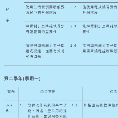
使用生活實例闡明解難
2.2
能使用程式編寫實例
程
過程中的各個階段
各個階段
序
解釋制訂及準確地界定
2.3
能解釋制訂及準確地
問題範圍的重要性
要性
懂得把問題細分為子問
2.4
能把問題細分為子問
題或模組，從而有效地
用簡單編程控制軟硬
解決問題
第二學年(學期一)
課題
學習重點
學習
B-ii.
1.
簡述操作系統的基本功
1.1
能指出系統軟件和
系
能，描述一些常用的操
作系統，並說明各系統