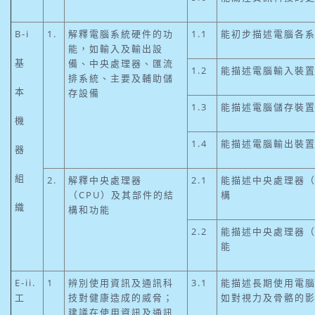
B-i
1.
解釋電腦系統硬件的功
1.1
能初步描述電腦各
能，如輸入及輸出設
基
備、中央處理器、匯流
1.2
能描述電腦輸入裝
排系統、主要及輔助儲
本
存設備
1.3
能描述電腦儲存裝
機
1.4
能描述電腦輸出裝
器
組
2.
解釋中央處理器
2.1
能描述中央處理器（
（CPU）及其部件的結
構
織
構和功能
2.2
能描述中央處理器（
能
E-ii.
1
辨別使用資訊及通訊科
3.1
能描述長期使用電
工
技對健康造成的威脅；
如對視力及骨骼的
建議在使用資訊及通訊