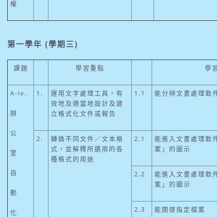
權
第一學年 (學期三)
課題
學習重點
學
A-iv.
1.
運用文字處理工具，有
1.1
能分辨文書處理軟
效地及適當地設計及建
辦
立格式化文件或報告
公
2.
轉換不同文件／文本格
2.1
能進入文書處理軟
式，並解釋所選用的各
案」的圖示
室
種格式的用途
自
2.2
能進入文書處理軟
案」的圖示
動
2.3
能開啓指定檔案
化