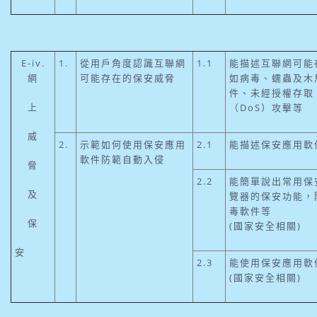
E-iv.
1.
從用戶角度認識互聯網
1.1
能描述互聯網可能
網
可能存在的保安威脅
如病毒、蠕蟲及木
件、未經授權存取
上
（DoS）攻擊等
威
2.
示範如何使用保安應用
2.1
能描述保安應用軟
軟件防範自動入侵
脅
2.2
能簡單說出常用保
及
覽器的保安功能，
毒軟件等
保
(國家安全相關)
安
2.3
能使用保安應用軟
(國家安全相關)