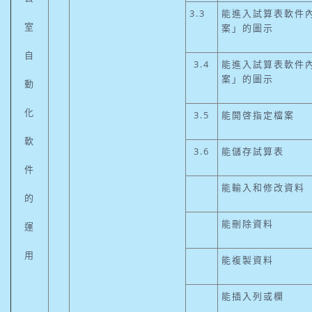
3.3
能進入試算表軟件
室
案」的圖示
自
3.4
能進入試算表軟件
案」的圖示
動
化
3.5
能開啓指定檔案
軟
3.6
能儲存試算表
件
能輸入和修改資料
的
能刪除資料
運
用
能複製資料
能插入列或欄