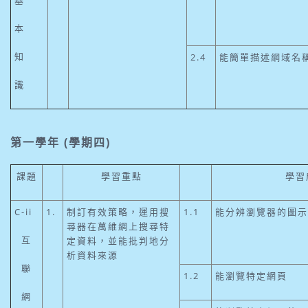
本
知
2.4
能簡單描述網域名稱
識
第一學年 (學期四)
課題
學習重點
學習
C-ii
1.
制訂有效策略，運用搜
1.1
能分辨瀏覽器的圖示
尋器在萬維網上搜尋特
互
定資料，並能批判地分
析資料來源
聯
1.2
能瀏覽特定網頁
網