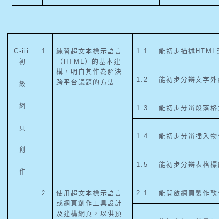
C-iii.
1.
練習超文本標示語言
1.1
能初步描述HTML
初
（HTML）的基本建
構，明白其作為解決
1.2
能初步分辨文字外
跨平台議題的方法
級
網
1.3
能初步分辨段落格
頁
1.4
能初步分辨插入物
創
1.5
能初步分辨表格標
作
2.
使用超文本標示語言
2.1
能開啟網頁製作軟
或網頁創作工具設計
及建構網頁，以供預